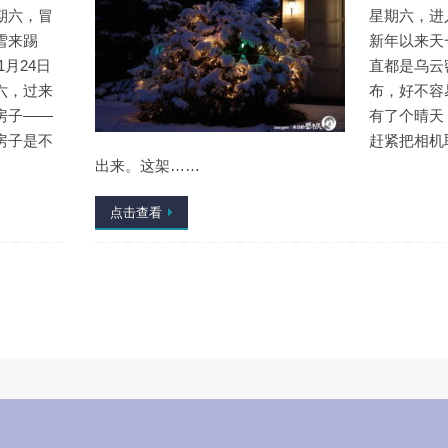
期六，冒
星期六，进
雪来踢
新年以来天
1月24日
直都是乌云
六，过来
布，好不容
房子——
有了个晴天
房子是不
赶紧把相机
出来。这架……
点击查看