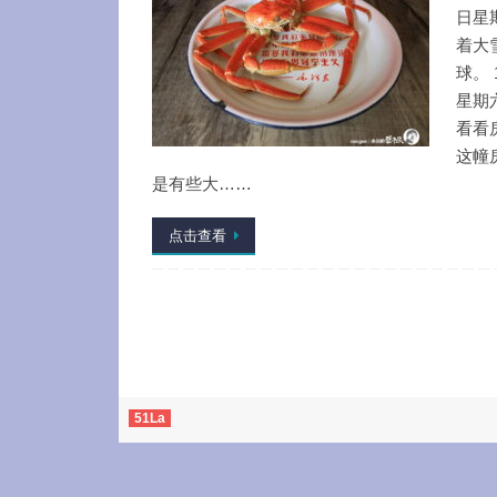
日星
着大
球。 
星期
看看
这幢
是有些大……
点击查看
51La