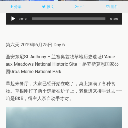
分享
推文
+ 1
邮件
音
00:00
00:00
频
播
放
第六天 2019年6月25日 Day 6
器
圣安东尼St. Anthony – 兰塞奥兹牧草地历史遗址L’Anse
aux Meadows National Historic Site – 格罗斯莫恩国家公
园Gros Morne National Park
早起来餐厅，大家已经开始在吃了，桌上摆满了各种食
物。草根刚打了两个鸡蛋在炉子上，老板进来接手过去——
咱是B&B，得主人亲自动手才对。