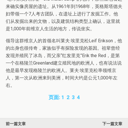
来确实像房屋的遗址。从1961年到1968年，英格斯塔德夫
妇带领一个7人考古团队，在遗址上进行了发掘工作。他
们从发掘出来的文物，以及建筑结构类型上确认，这里就
是1,000年前维京人生活的地方，传说坐实。
领导这群维京人的首领名叫莱夫·埃里克松Leif Erikson，他
的出身也很传奇，家族似乎有探险发现的基因。祖辈曾经
发现并殖民了冰岛，而父亲“红发里克”Erik the Red，是第
一个在格陵兰Greenland建立殖民地的欧洲人，也有说法说
他是最早发现格陵兰的欧洲人。莱夫·埃里克松率领维京
人，第一次从欧洲来到美洲，时间大约是公元1,000年左
右。
页面:
1
2
3
4
前一篇文章
下一篇文章