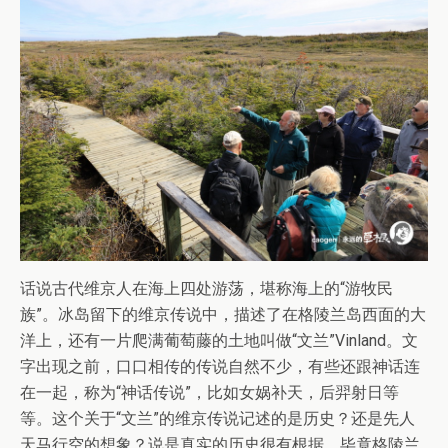
话说古代维京人在海上四处游荡，堪称海上的“游牧民
族”。冰岛留下的维京传说中，描述了在格陵兰岛西面的大
洋上，还有一片爬满葡萄藤的土地叫做“文兰”Vinland。文
字出现之前，口口相传的传说自然不少，有些还跟神话连
在一起，称为“神话传说”，比如女娲补天，后羿射日等
等。这个关于“文兰”的维京传说记述的是历史？还是先人
天马行空的想象？说是真实的历史很有根据，毕竟格陵兰